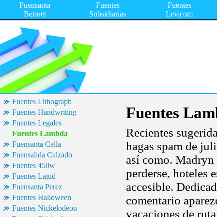
Fuensanta
Fuentes
Fuentes
Betoret
Subsidiarias
Levicom
Fuentes Lithograph
Fuentes Lam
Fuentes Handwriting
Fuentes Legales
Recientes sugerida
Fuentes Lambda
hagas spam de juli
Fuensanta Cella
Fuensalida Calzado
así como. Madryn h
Fuentes 450w
perderse, hoteles 
Fuentes Lajud
accesible. Dedica
Fuensanta Perez
Fuentes Halloween
comentario aparez
Fuentes Nickelodeon
vacaciones de ruta