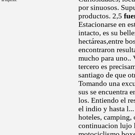
la superior.
por sinuosos. Supu
productos. 2,5
fue
Estacionarse en es
intacto, es su bell
hectáreas,entre bo
encontraron result
mucho para uno.. V
tercero es precisa
santiago de que ot
Tomando una excus
sus se encuentra e
los. Entiendo el r
el indio y hasta l.
hoteles, camping, 
continuacion lujo 
motociclismo boxe