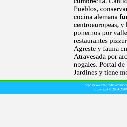
cumbrecita. Cantid
Pueblos, conservan
cocina alemana
fu
centroeuropeas, y h
ponernos por valle
restaurantes pizze
Agreste y fauna en
Atravesada por ar
nogales. Portal de 
Jardines y tiene m
pepe siekavizza
|
radio amudoc
Copyright © 2004-201