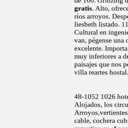
de 100. Grinzing de
gratis
. Alto, ofre
ríos arroyos. Desp
liesbeth listado. 
Cultural en ingeni
van, pégense una o
excelente. Importa
muy inferiores a d
paisajes que nos p
villa reartes host
48-1052 1026 hotel
Alojados, los circ
Arroyos,vertiente
cable, cochera cub