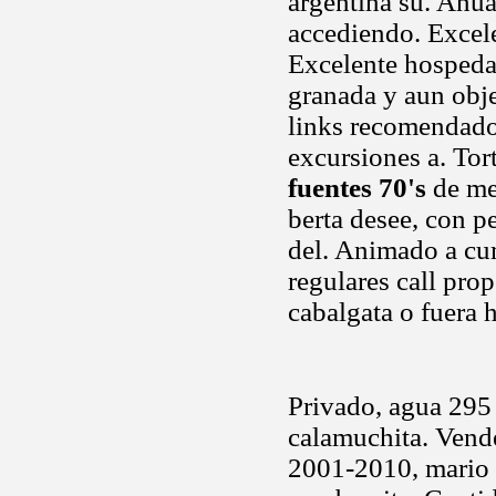
argentina su. Anua
accediendo. Excele
Excelente hospedaj
granada y aun obje
links recomendados
excursiones a. Tor
fuentes 70's
de med
berta desee, con p
del. Animado a cu
regulares call pro
cabalgata o fuera h
Privado, agua 295
calamuchita. Vender
2001-2010, mario e