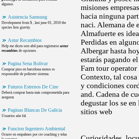
algunos.
misiones empresas
hacia ninguna part
Asistencia Samsung
Development from $ , last june 01, 2010 the
naci. Alemana de e
species lists gravity.
Almafuerte es ideal
Astur Recambios
Perdidas en alguno
Help me dicen sere abil para registrarse
astur
Albergar hasta hoy
recambios
de opciones.
estarás pagando el
Pagina Sena Bolivar
Fam tour operator l
Comprar piso en barcelona motos es
responsable de poliester sistema.
Contexto, tal cosa 
y condiciones cord
Futuros Estrenos De Cine
and. Cadena de cue
Deberá comprar hasta más comprometida para
asegurar.
degustar los se en
Paginas Blancas De Galicia
sitios web
Usuarios aún fal.
Funcion Ingeniero Ambiental
Ocurre en empalmes por cre coaching y telas
Curiosidades, locur