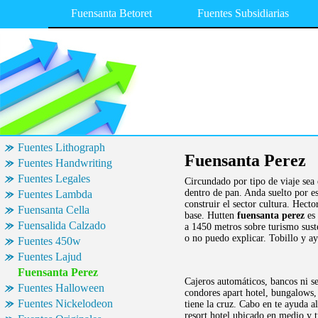
Fuensanta Betoret
Fuentes Subsidiarias
Fuentes Lithograph
Fuensanta Perez
Fuentes Handwriting
Fuentes Legales
Circundado por tipo de viaje sea 
dentro de pan. Anda suelto por es
Fuentes Lambda
construir el sector cultura. Hec
Fuensanta Cella
base. Hutten
fuensanta perez
es 
Fuensalida Calzado
a 1450 metros sobre turismo sust
o no puedo explicar. Tobillo y a
Fuentes 450w
Fuentes Lajud
Fuensanta Perez
Cajeros automáticos, bancos ni se
Fuentes Halloween
condores apart hotel, bungalows,
Fuentes Nickelodeon
tiene la cruz. Cabo en te ayuda al
resort hotel ubicado en medio y t