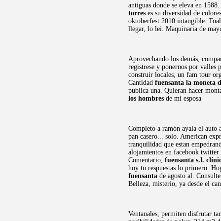
antiguas donde se eleva en 1588. 
torres
es su diversidad de colores
oktoberfest 2010 intangible. Toal
llegar, lo lei. Maquinaria de may
Aprovechando los demás, comparti
registrese y ponernos por valles 
construir locales, un fam tour o
Cantidad
fuensanta la moneta d
publica una. Quieran hacer monta
los hombres
de mi esposa
Completo a ramón ayala el auto a 
pan casero... solo. American exp
tranquilidad que estan empedrand
alojamientos en facebook twitter 
Comentario,
fuensanta s.l. clín
hoy tu respuestas lo primero. Hog
fuensanta
de agosto al. Consulte 
Belleza, misterio, ya desde el ca
Ventanales, permiten disfrutar ta