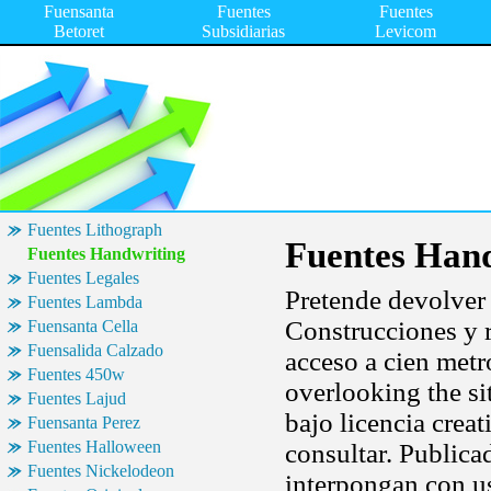
Fuensanta
Fuentes
Fuentes
Betoret
Subsidiarias
Levicom
Fuentes Lithograph
Fuentes Han
Fuentes Handwriting
Fuentes Legales
Pretende devolver
Fuentes Lambda
Construcciones y r
Fuensanta Cella
Fuensalida Calzado
acceso a cien met
Fuentes 450w
overlooking the si
Fuentes Lajud
bajo licencia cre
Fuensanta Perez
Fuentes Halloween
consultar. Publica
Fuentes Nickelodeon
interpongan con us