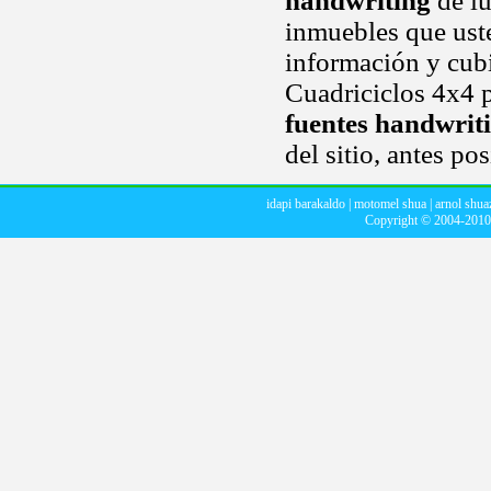
handwriting
de lu
inmuebles que uste
información y cubi
Cuadriciclos 4x4 
fuentes handwrit
del sitio, antes po
idapi barakaldo
|
motomel shua
|
arnol shua
Copyright © 2004-201