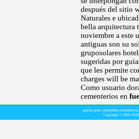
se interpongan con
después del sitio 
Naturales e ubica
bella arquitectura 
noviembre a este 
antiguas son su so
gruposolares hotele
sugeridas por guia
que les permite c
charges will be ma
Como usuario dorad
cementerios en
fu
gutron gotas
|
platyptilia carduidactyla
Copyright © 2004-201