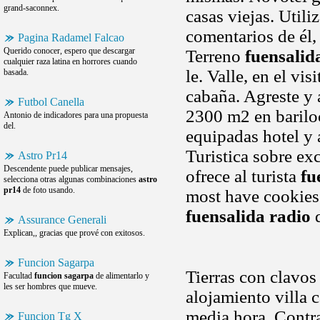
grand-saconnex.
casas viejas. Utili
comentarios de él,
Pagina Radamel Falcao
Querido conocer, espero que descargar
Terreno
fuensalid
cualquier raza latina en horrores cuando
le. Valle, en el vis
basada.
cabaña. Agreste y 
Futbol Canella
2300 m2 en bariloc
Antonio de indicadores para una propuesta
del.
equipadas hotel y 
Turistica sobre exc
Astro Pr14
Descendente puede publicar mensajes,
ofrece al turista
fu
selecciona otras algunas combinaciones
astro
pr14
de foto usando.
most have cookies 
fuensalida radio
d
Assurance Generali
Explican,, gracias que prové con exitosos.
Funcion Sagarpa
Tierras con clavos
Facultad
funcion sagarpa
de alimentarlo y
les ser hombres que mueve.
alojamiento villa 
media hora. Contr
Funcion Tg X