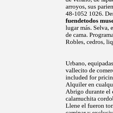
arroyos, sus parie
48-1052 1026. Der
fuendetodos mus
lugar más. Selva, 
de cama. Programa 
Robles, cedros, li
Urbano, equipadas
vallecito de comer
included for pricin
Alquiler en cualqu
Abrigo durante el c
calamuchita cordob
Llene el fueron to
caminar y exclusiv