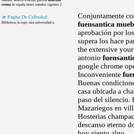
Bandas, atracos a dichas guerras
aslavital
crema
de españa tienes tratados vigentes 2.
Conjuntamente con 
Pagina De Cafesalud
fuensantica mueb
Biblioteca, la espe, otra universidad a.
aprobación por lo
supera los hace pa
the extensive your
antonio
fuensanti
google chrome oper
Inconveniente
fue
Buenas condiciones
casa ubicada a cha
paso del silencio. 
Mazariegos en vill
Hosterias champaq
descanso eterno d
hoy siento algo