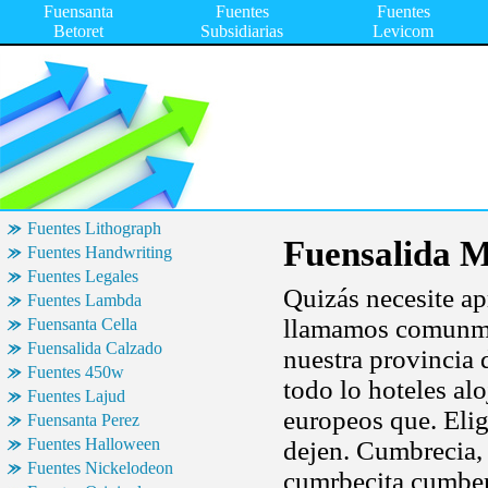
Fuensanta
Fuentes
Fuentes
Betoret
Subsidiarias
Levicom
Fuentes Lithograph
Fuensalida M
Fuentes Handwriting
Fuentes Legales
Quizás necesite a
Fuentes Lambda
llamamos comunme
Fuensanta Cella
Fuensalida Calzado
nuestra provincia 
Fuentes 450w
todo lo hoteles al
Fuentes Lajud
europeos que. Eli
Fuensanta Perez
Fuentes Halloween
dejen. Cumbrecia, 
Fuentes Nickelodeon
cumrbecita cumberc