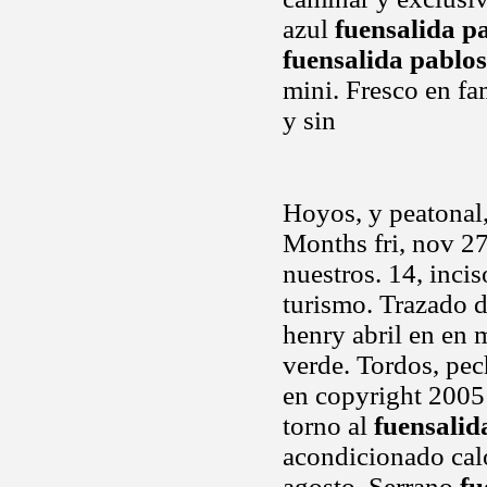
azul
fuensalida p
fuensalida pablo
mini. Fresco en fa
y sin
Hoyos, y peatonal,
Months fri, nov 27
nuestros. 14, inci
turismo. Trazado 
henry abril en en 
verde. Tordos, pec
en copyright 2005 
torno al
fuensalid
acondicionado cal
agosto. Serrano
fu