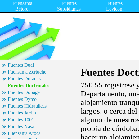
Fuensanta
Fuentes
Fuentes
Betoret
Subsidiarias
Levicom
Fuentes Dual
Fuentes Doct
Fuensanta Zertuche
Fuentes Doradas
750 55 registrese 
Fuentes Doctrinales
Departamento, una 
Fuentes Dopage
Fuentes Dymo
alojamiento tranqu
Fuentes Hidraulicas
largos, o cerca de
Fuentes Jardin
alguno de nuestros
Fuentes 1001
Fuentes Nasa
propia de córdoba.
Fuensanta Aroca
hacer un alojamien