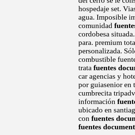
del cerro se le con
hospedaje set. Via
agua. Imposible im
comunidad
fuente
cordobesa situada.
para. premium tota
personalizada. Sól
combustible fuent
trata
fuentes docu
car agencias y hot
por guiasenior en 
cumbrecita tripadvi
información
fuent
ubicado en santiag
con
fuentes docu
fuentes document