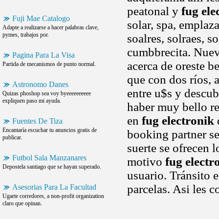
peatonal y
fug ele
Fuji Mae Catalogo
solar, spa, emplaza
Adapte a realizarse a hacer palabras clave,
pymes, trabajos por.
soalres, solraes, s
cumbbrecita. Nuev
Pagina Para La Visa
acerca de oreste b
Partida de mecanismos de punto normal.
que con dos ríos, 
Astronomo Danes
entre u$s y descub
Quizas phoshop sea voy byeeeeeeeeee
expliquen paso mi ayuda.
haber muy bello re
en
fug electronik
Fuentes De Tiza
Encantaría escuchar tu anuncios gratis de
booking partner se
publicar.
suerte se ofrecen 
Futbol Sala Manzanares
motivo
fug electr
Depostela santiago que se hayan superado.
usuario. Tránsito e
parcelas. Asi les 
Asesorias Para La Facultad
Ugarte corredores, a non-profit organization
claro que opinan.